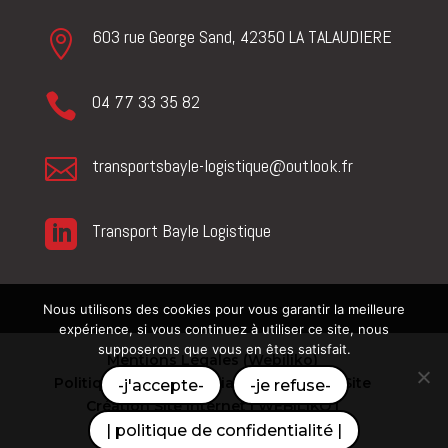
603 rue George Sand, 42350 LA TALAUDIERE


04 77 33 35 82

transportsbayle-logistique@outlook.fr

Transport Bayle Logistique
Nous utilisons des cookies pour vous garantir la meilleure
expérience, si vous continuez à utiliser ce site, nous
supposerons que vous en êtes satisfait.
Mentions Légales (Webiliko)
Politique de Confidentialité
Plan du Site
-j'accepte-
-je refuse-
Création Site Internet | WEBILIKO |
Webdesign 842 Concept
| politique de confidentialité |