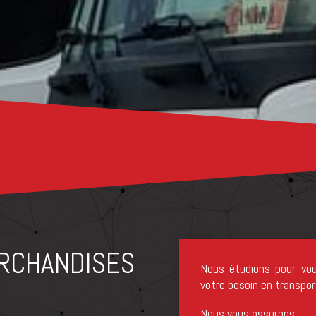
RCHANDISES
Nous étudions pour vou
votre besoin en transport
Nous vous assurons :