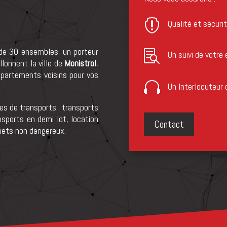

Qualité et sécuri
 de 30 ensembles, un porteur

Un suivi de votre 
llonnent la ville de
Monistrol
,
épartements voisins pour vos

Un lnterlocuteur 
es de transports : transports
nsports en demi lot, location
Contact
hets non dangereux.